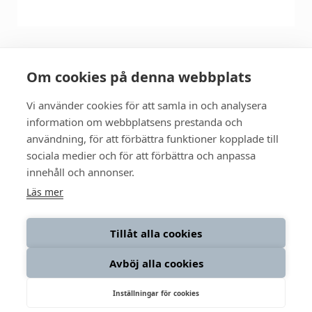
Om cookies på denna webbplats
Så fungerar RAW
Vi använder cookies för att samla in och analysera
information om webbplatsens prestanda och
Om oss
användning, för att förbättra funktioner kopplade till
sociala medier och för att förbättra och anpassa
Integritetspolicy
innehåll och annonser.
Läs mer
LinkedIn
Följ oss:
Tillåt alla cookies
Instagram
Avböj alla cookies
Facebook
Inställningar för cookies