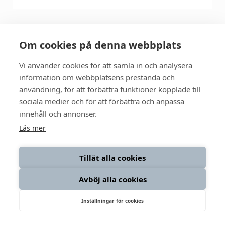
Om cookies på denna webbplats
Så fungerar RAW
Vi använder cookies för att samla in och analysera
information om webbplatsens prestanda och
Om oss
användning, för att förbättra funktioner kopplade till
sociala medier och för att förbättra och anpassa
Integritetspolicy
innehåll och annonser.
Läs mer
LinkedIn
Följ oss:
Tillåt alla cookies
Instagram
Avböj alla cookies
Facebook
Inställningar för cookies