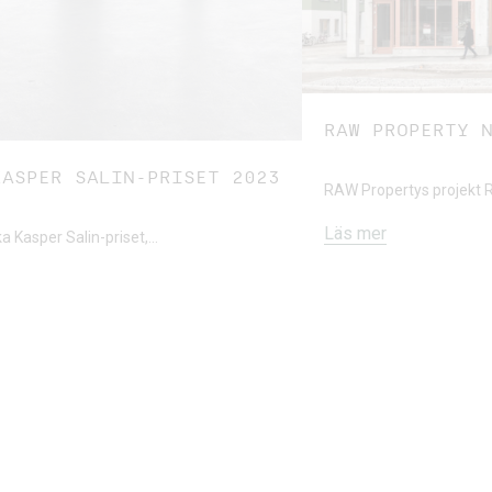
RAW PROPERTY 
KASPER SALIN-PRISET 2023
RAW Propertys projekt R
Läs mer
ka Kasper Salin-priset,…