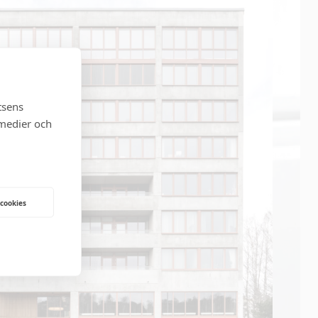
tsens
 medier och
 cookies