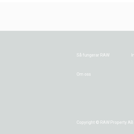
Så fungerar RAW
I
Om oss
Copyright © RAW Property AB 2