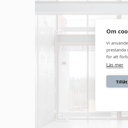
Om coo
Vi använde
prestanda o
för att för
Läs mer
Tillåt