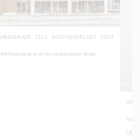
NOMINERADE TILL BOSTADSPRISET 2023
AW Rosendal är en av fem slutkandidater till det…
VÄLK
Frida 
Läs m