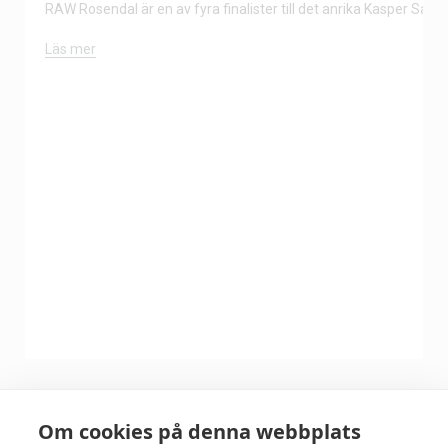
RAW Rosendal är en av fyra finalister till det anrika Kasper Salin-
Läs mer
Om cookies på denna webbplats