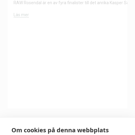
RAW Rosendal är en av fyra finalister till det anrika Kasper Salin-
Läs mer
Om cookies på denna webbplats