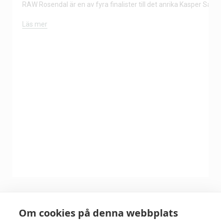
RAW Rosendal är en av fyra finalister till det anrika Kasper Salin-
Läs mer
Om cookies på denna webbplats