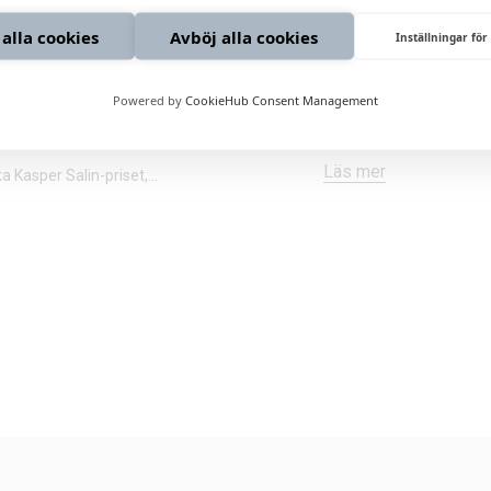
 alla cookies
Avböj alla cookies
Inställningar för
RAW PROPERTY 
Powered by
CookieHub Consent Management
KASPER SALIN-PRISET 2023
RAW Propertys projekt R
Läs mer
ka Kasper Salin-priset,…