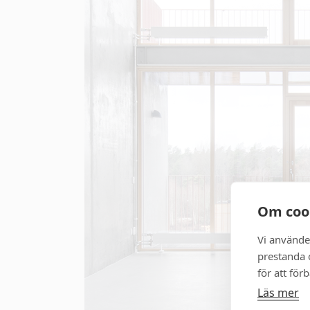
Om coo
Vi använde
prestanda o
för att för
Läs mer