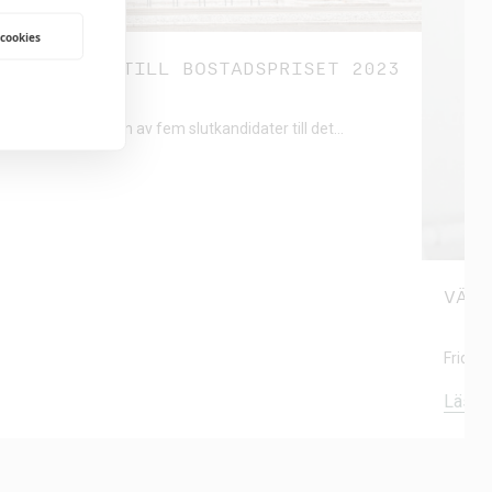
 cookies
NOMINERADE TILL BOSTADSPRISET 2023
AW Rosendal är en av fem slutkandidater till det…
VÄLK
Frida 
Läs m