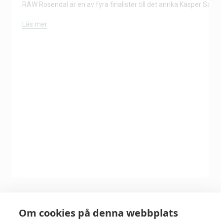
RAW Rosendal är en av fyra finalister till det anrika Kasper Salin-
Läs mer
Om cookies på denna webbplats