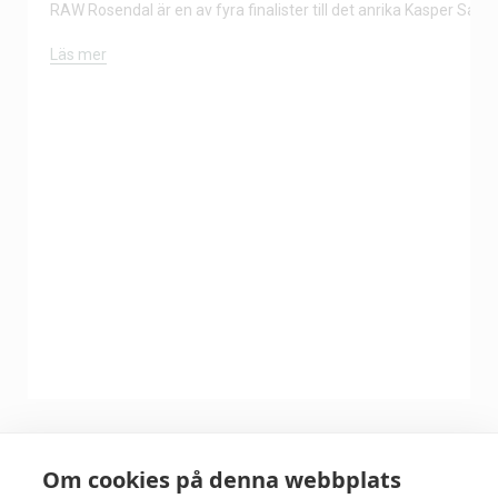
RAW Rosendal är en av fyra finalister till det anrika Kasper Salin-
Läs mer
Om cookies på denna webbplats