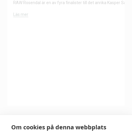
RAW Rosendal är en av fyra finalister till det anrika Kasper Salin-
Läs mer
Om cookies på denna webbplats