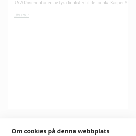
RAW Rosendal är en av fyra finalister till det anrika Kasper Salin-
Läs mer
Om cookies på denna webbplats