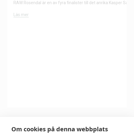
RAW Rosendal är en av fyra finalister till det anrika Kasper Salin-
Läs mer
Om cookies på denna webbplats