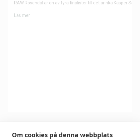
RAW Rosendal är en av fyra finalister till det anrika Kasper Salin-
Läs mer
Om cookies på denna webbplats